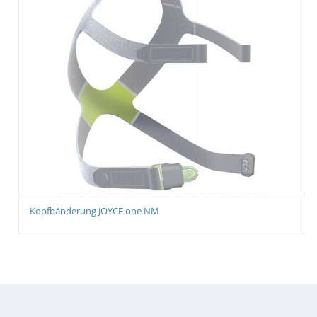
Maskenwulst one FFM