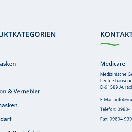
UKTKATEGORIEN
KONTAK
asken
Medicare
Medizinische 
Leutershausener
D-91589 Aurac
ion & Vernebler
E-Mail:
info@me
masken
Telefon:
09804
edarf
Fax: 09804 93