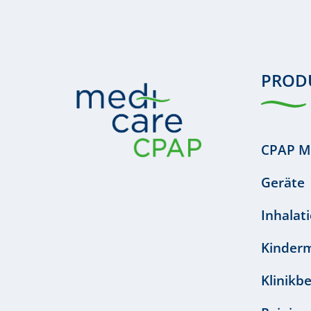
PROD
CPAP M
Geräte
Inhalat
Kinder
Klinikb