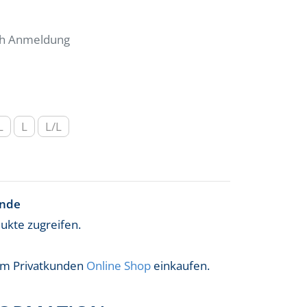
ach Anmeldung
L
L
L/L
ende
dukte zugreifen.
 im Privatkunden
Online Shop
einkaufen.