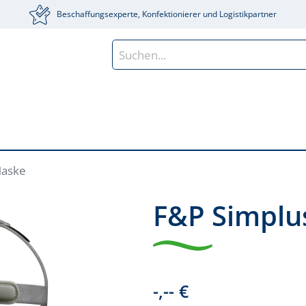
Beschaffungsexperte, Konfektionierer und Logistikpartner
Maske
F&P Simplus
-,-- €