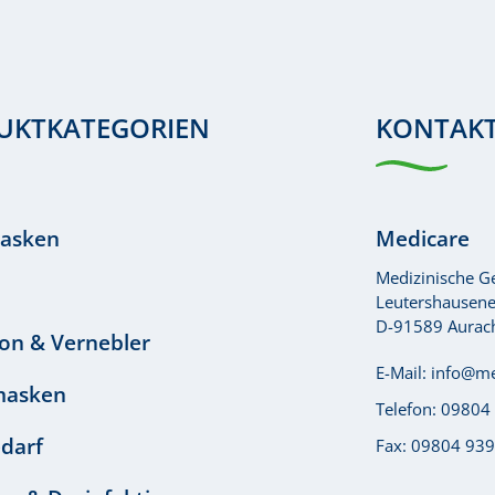
UKTKATEGORIEN
KONTAK
asken
Medicare
Medizinische 
Leutershausener
D-91589 Aurac
ion & Vernebler
E-Mail:
info@me
masken
Telefon:
09804
edarf
Fax: 09804 93