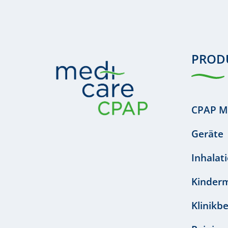
PROD
CPAP M
Geräte
Inhalat
Kinder
Klinikb