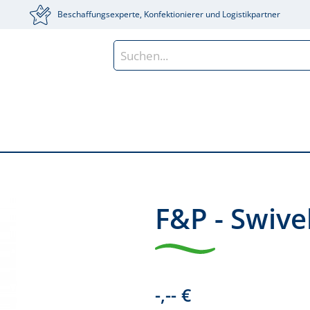
Beschaffungsexperte, Konfektionierer und Logistikpartner
F&P - Swive
-,-- €