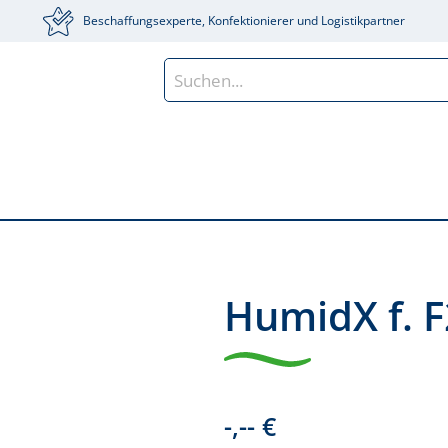
Beschaffungsexperte, Konfektionierer und Logistikpartner
HumidX f. F
-,-- €