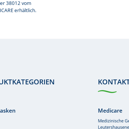
mmer 38012 vom
ICARE erhältlich.
UKTKATEGORIEN
KONTAK
asken
Medicare
Medizinische 
Leutershausener