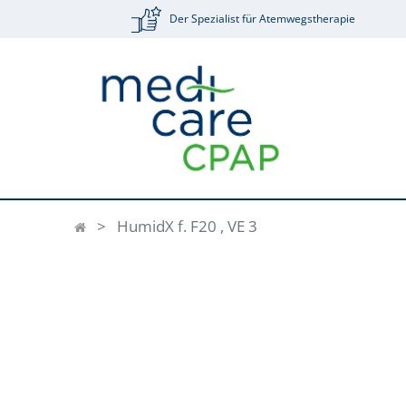
Der Spezialist für Atemwegstherapie
HumidX f. F20 , VE 3