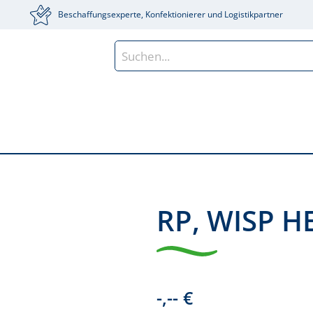
Beschaffungsexperte, Konfektionierer und Logistikpartner
RP, WISP H
-,-- €