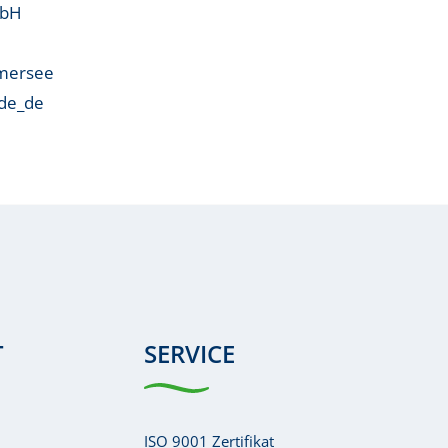
mbH
mersee
/de_de
T
SERVICE
ISO 9001 Zertifikat