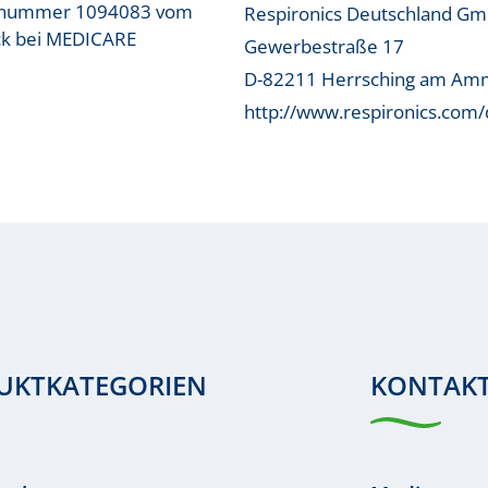
kelnummer 1094083 vom
Respironics Deutschland G
tück bei MEDICARE
Gewerbestraße 17
D-82211 Herrsching am Am
http://www.respironics.com
UKTKATEGORIEN
KONTAK