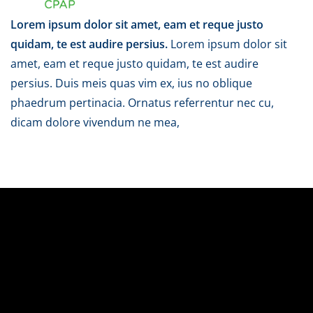
Lorem ipsum dolor sit amet, eam et reque justo
quidam, te est audire persius.
Lorem ipsum dolor sit
amet, eam et reque justo quidam, te est audire
persius. Duis meis quas vim ex, ius no oblique
phaedrum pertinacia. Ornatus referrentur nec cu,
dicam dolore vivendum ne mea,